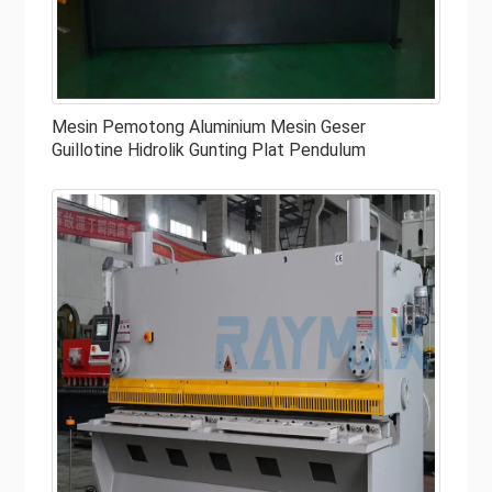
Istilah geser berarti menerapkan alat bertekanan tinggi
pada batang logam sekali untuk menghilangkan bagian
dari logam. Mesin geser lembaran logam adalah peralatan
industri dengan cakram putar dan bilah yang digunakan
Mesin Pemotong Aluminium Mesin Geser
untuk memotong lembaran besi keras dan batangan
Guillotine Hidrolik Gunting Plat Pendulum
logam. Mesin geser adalah mesin pembentuk lembaran
logam yang digunakan untuk memotong lembaran logam.
Dalam hal geser logam, RAYMAX, 10 produsen mesin
geser hidrolik teratas, menawarkan pilihan mesin geser
logam produksi tinggi berkualitas tinggi untuk dijual yang
unggul dalam persaingan. Mesin Geser Hidraulik kami
menggabungkan teknologi terbaru dengan kinerja tinggi,
perangkat pengoperasian yang sederhana dan dirancang
untuk berfungsi dengan lancar untuk waktu yang lama.
Bagian Utama Mesin Geser Hidrolik yang
Perlu Dipertimbangkan sebelum Anda