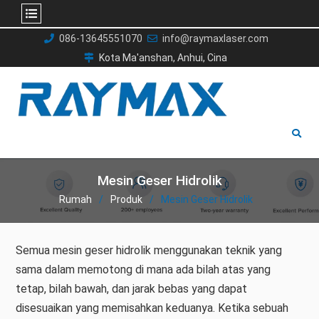
Lewati
086-13645551070
info@raymaxlaser.com
ke
Kota Ma'anshan, Anhui, Cina
konten
Mesin Geser Hidrolik
Rumah
Produk
Mesin Geser Hidrolik
Semua mesin geser hidrolik menggunakan teknik yang
sama dalam memotong di mana ada bilah atas yang
tetap, bilah bawah, dan jarak bebas yang dapat
disesuaikan yang memisahkan keduanya. Ketika sebuah