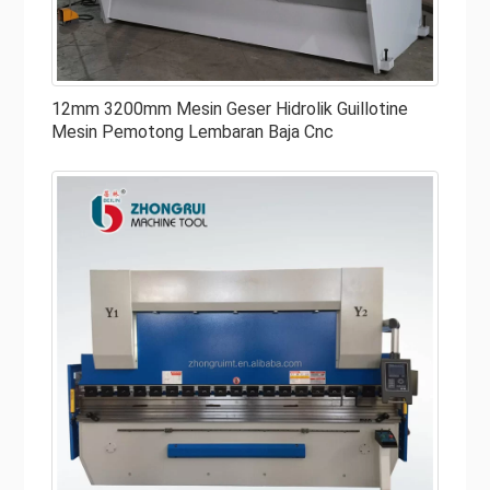
Membeli
Setelah Anda memutuskan untuk membeli peralatan
geser baru, pastikan Anda mendapatkan mesin yang
12mm 3200mm Mesin Geser Hidrolik Guillotine
Mesin Pemotong Lembaran Baja Cnc
sesuai dengan kebutuhan Anda. Setiap bagian dan bagian
berperan dalam kesuksesan produksi. Sementara
komponen ini dapat bervariasi sampai tingkat tertentu
pada setiap mesin, mereka adalah bagian besar dalam
mesin geser lembaran logam. Berikut adalah fitur yang
perlu dipertimbangkan saat berbelanja untuk geser
hidrolik untuk dijual:
● Bingkai Utama
Pastikan mainframe Anda kuat dan tahan lama. Rangka
utama mesin geser hidraulik Anda adalah "tulang
punggung" operasinya. Rangka inilah yang menopang
keseluruhan mesin seperti sistem penggerak, tempat