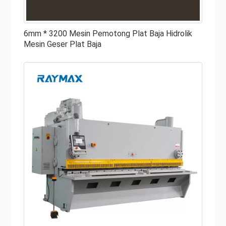
berat dan stabil sehingga dapat menopang kebutuhan
blade, material, dan pengoperasian.
6mm * 3200 Mesin Pemotong Plat Baja Hidrolik
● Lengan Kuadrat
Mesin Geser Plat Baja
Seperti namanya, squaring arm digunakan untuk
mengkuadratkan material – material yang dipotong pada
sudut 90 derajat. Lengan kuadrat harus aman dan akurat.
Lihatlah rekayasa dan pembuatan lengan untuk
mendapatkan gagasan yang lebih baik tentang apakah itu
akan bekerja untuk Anda atau tidak. Beberapa lengan
menawarkan panduan pengukuran untuk memudahkan
pengelolaan material di tempat tidur. Selain itu, lengan
pengkuadrat harus sama atau lebih panjang dari panjang
bilah geser, yang akan membantu Anda saat Anda
membutuhkan ruang kerja di sekitar bilah.
● Tahan