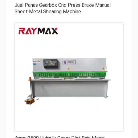
operasi manual bersama dengan pedal kopling-kaki.
Jual Panas Gearbox Cnc Press Brake Manual
Peralatan yang lebih canggih dapat diprogram dan
Sheet Metal Shearing Machine
memberikan kemudahan bagi operator Anda dari kontrol
manual. Pastikan mesin geser hidrolik Anda adalah operasi
mana sebelum Anda membeli.
Keuntungan Mesin Geser Hidrolik
Mesin geser hidrolik cepat dan akurat dan memudahkan
untuk memotong banyak logam di pabrik.
Sistem hidraulik geser pelat mengadopsi sistem hidraulik
terintegrasi yang canggih, yang tidak hanya dapat
mengurangi pemasangan pipa tetapi juga menjamin
keamanan dan keandalan operasi.
Geser hidraulik untuk dijual mengamankan logam dengan
kram saat memotong sehingga memastikan pemotongan
halus dan bahkan pemotongan 90 derajat. Ada berbagai