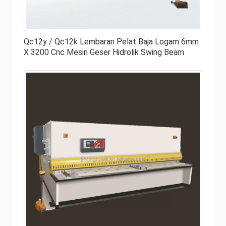
tidur, dan komponen lainnya. Jika bingkai bengkok, patah,
atau bahkan melemah karena rekayasa atau penggunaan,
itu adalah sesuatu yang ingin Anda waspadai. Beberapa
Qc12y / Qc12k Lembaran Pelat Baja Logam 6mm
X 3200 Cnc Mesin Geser Hidrolik Swing Beam
mesin geser lembaran logam memiliki rangka "ringan" yang
dapat retak, patah, atau pecah lebih cepat daripada
mesin berat lainnya. Periksa untuk melihat apakah geser
yang ingin Anda beli memiliki rangka yang ringan atau
berat. Pastikan mainframe yang Anda pilih sesuai dengan
kebutuhan Anda.
● Tempat Tidur
Tempat tidur geser hidrolik untuk dijual adalah tempat
operator akan bekerja dan memasukkan material ke dalam
bilah. Tempat tidur adalah dukungan untuk pisau geser
dan material. Ranjang menopang blade dan material saat
dimasukkan ke dalam mesin. Tempat tidur Anda harus