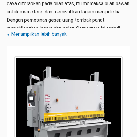
gaya diterapkan pada bilah atas, itu memaksa bilah bawah
untuk memotong dan memisahkan logam menjadi dua.
Dengan pemesinan geser, ujung tombak pahat
menghilangkan logam dari pelat. Sementara ini terjadi,
Menampilkan lebih banyak
tekanan maksimum diterapkan. Namun, alat tersebut
hanya menyentuh logam satu kali.
Mesin geser hidrolik telah digunakan dalam aplikasi
industri selama bertahun-tahun. Geser hidrolik ini untuk
dijual dapat memotong dan menggeser berbagai jenis baja
dengan berbagai ukuran dengan mudah dan akurat. Ada
berbagai jenis mesin ini yang digunakan di seluruh dunia.
Jenis ini termasuk mesin geser balok ayun, mesin geser
guillotine, mesin geser rol, dan sebagainya. Dalam mesin
geser hidrolik, aksi geser dikendalikan oleh ram hidrolik.
Mesin geser lembaran logam pada dasarnya digunakan
untuk aplikasi geser dan aplikasi pemotongan lembaran.