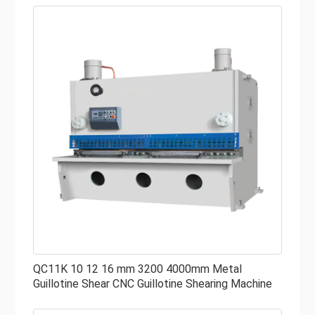
mengacu pada bahan pelat baja Q235 (kekuatan geser
450 Mpa), ketebalan kekuatan tarik pelat meningkat,
ketebalan pemotongan maksimum berkurang. Untuk
mesin hydraulic shearing dengan ketebalan pemotongan
maksimum 16 mm, tebal geser pelat Q345 adalah 13 mm,
sedangkan untuk kemampuan pemotongan pelat baja
Q235 8 mm, untuk pelat Q345 ketebalannya 6 mm.
QC11K 10 12 16 mm 3200 4000mm Metal
Guillotine Shear CNC Guillotine Shearing Machine