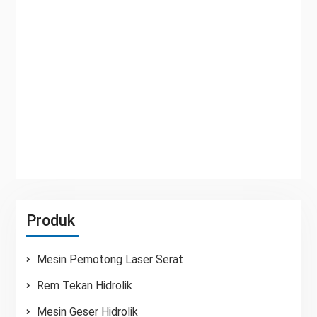
dirancang untuk pemrosesan lembaran logam
penggulung dingin. Ini banyak digunakan dalam
pembengkokan lembaran logam, seperti mobil,
manufaktur pesawat terbang, industri ringan,
pembuatan kapal, kontainer, lift, kendaraan kereta
api dan ...
Baca selengkapnya
Produk
Mesin Pemotong Laser Serat
Rem Tekan Hidrolik
Mesin Geser Hidrolik