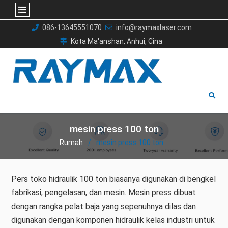
Lewati
086-13645551070
info@raymaxlaser.com
ke
Kota Ma'anshan, Anhui, Cina
konten
mesin press 100 ton
Rumah
mesin press 100 ton
Pers toko hidraulik 100 ton biasanya digunakan di bengkel
fabrikasi, pengelasan, dan mesin. Mesin press dibuat
dengan rangka pelat baja yang sepenuhnya dilas dan
digunakan dengan komponen hidraulik kelas industri untuk