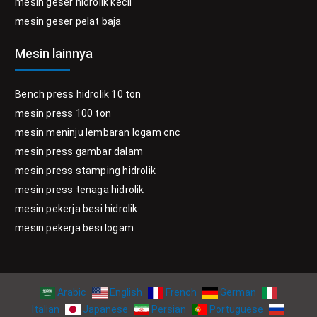
mesin geser hidrolik kecil
mesin geser pelat baja
Mesin lainnya
Bench press hidrolik 10 ton
mesin press 100 ton
mesin meninju lembaran logam cnc
mesin press gambar dalam
mesin press stamping hidrolik
mesin press tenaga hidrolik
mesin pekerja besi hidrolik
mesin pekerja besi logam
Arabic
English
French
German
Italian
Japanese
Persian
Portuguese