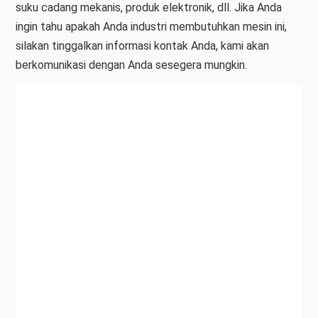
suku cadang mekanis, produk elektronik, dll. Jika Anda
ingin tahu apakah Anda industri membutuhkan mesin ini,
silakan tinggalkan informasi kontak Anda, kami akan
berkomunikasi dengan Anda sesegera mungkin.