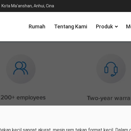
Kota Ma'anshan, Anhui, Cina
Rumah
Tentang Kami
Produk
M
ekan kecil sangat akurat, mesin rem tekan format kecil. Dalam 