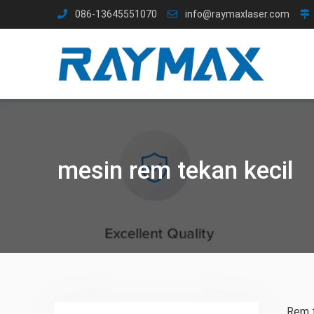
Lewati
086-13645551070
info@raymaxlaser.com
ke
konten
mesin rem tekan kecil
Rem t