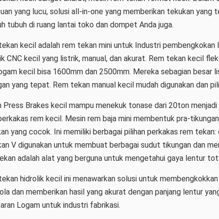
uan yang lucu, solusi all-in-one yang memberikan tekukan yang
uh tubuh di ruang lantai toko dan dompet Anda juga.
ekan kecil adalah rem tekan mini untuk Industri pembengkokan
lik CNC kecil yang listrik, manual, dan akurat. Rem tekan kecil fl
ogam kecil bisa 1600mm dan 2500mm. Mereka sebagian besar listr
gan yang tepat. Rem tekan manual kecil mudah digunakan dan pil
 Press Brakes kecil mampu menekuk tonase dari 20ton menjadi 300to
 perkakas rem kecil. Mesin rem baja mini membentuk pra-tikungan
an yang cocok. Ini memiliki berbagai pilihan perkakas rem tekan:
an V digunakan untuk membuat berbagai sudut tikungan dan meru
ekan adalah alat yang berguna untuk mengetahui gaya lentur tota
ekan hidrolik kecil ini menawarkan solusi untuk membengkokkan b
ola dan memberikan hasil yang akurat dengan panjang lentur yan
ran Logam untuk industri fabrikasi.