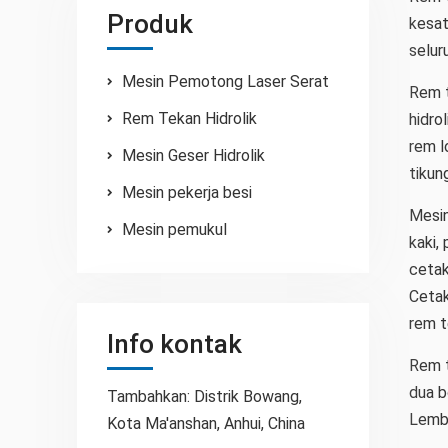
Produk
kesat
selur
Mesin Pemotong Laser Serat
Rem t
Rem Tekan Hidrolik
hidro
rem l
Mesin Geser Hidrolik
tikun
Mesin pekerja besi
Mesin
Mesin pemukul
kaki,
cetak
Cetak
rem t
Info kontak
Rem t
dua b
Tambahkan: Distrik Bowang,
Lemba
Kota Ma'anshan, Anhui, China