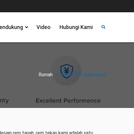
endukung
Video
Hubungi Kami
Rumah
mesin rem tekan kecil
desain rem tanah, rem tekan kami adalah satu